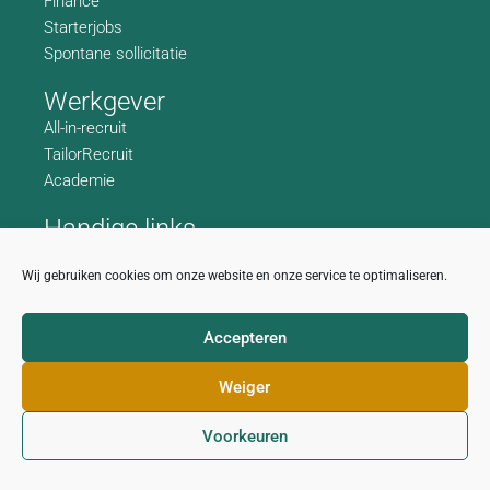
Finance
Starterjobs
Spontane sollicitatie
Werkgever
All-in-recruit
TailorRecruit
Academie
Handige links
Wie zijn we
Wij gebruiken cookies om onze website en onze service te optimaliseren.
Contactgegevens
Accepteren
Privacy disclaimer
Cookiebeleid
Weiger
Voorkeuren
Creativitijd
Gemaakt met
door