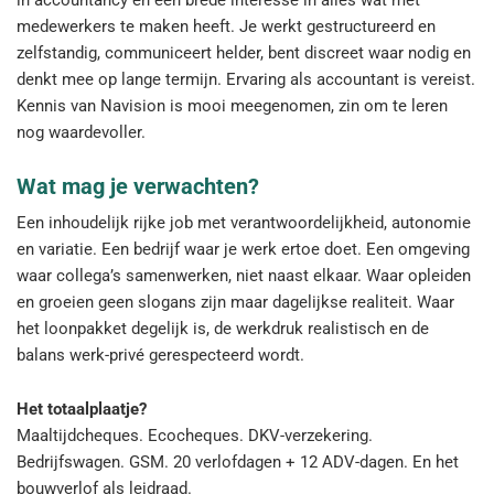
in accountancy en een brede interesse in alles wat met
medewerkers te maken heeft. Je werkt gestructureerd en
zelfstandig, communiceert helder, bent discreet waar nodig en
denkt mee op lange termijn. Ervaring als accountant is vereist.
Kennis van Navision is mooi meegenomen, zin om te leren
nog waardevoller.
Wat mag je verwachten?
Een inhoudelijk rijke job met verantwoordelijkheid, autonomie
en variatie. Een bedrijf waar je werk ertoe doet. Een omgeving
waar collega’s samenwerken, niet naast elkaar. Waar opleiden
en groeien geen slogans zijn maar dagelijkse realiteit. Waar
het loonpakket degelijk is, de werkdruk realistisch en de
balans werk-privé gerespecteerd wordt.
Het totaalplaatje?
Maaltijdcheques. Ecocheques. DKV-verzekering.
Bedrijfswagen. GSM. 20 verlofdagen + 12 ADV-dagen. En het
bouwverlof als leidraad.