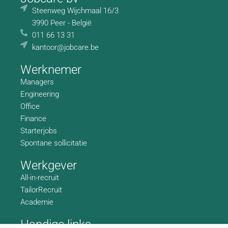
Steenweg Wijchmaal 16/3
3990 Peer - België
011 66 13 31
kantoor@jobcare.be
Werknemer
Managers
Engineering
Office
Finance
Starterjobs
Spontane sollicitatie
Werkgever
All-in-recruit
TailorRecruit
Academie
Handige links