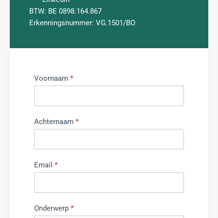
BTW: BE 0898.164.867
Erkenningsnummer: VG.1501/BO
Voornaam
*
Spontane
sollicitatie
Achternaam
*
Email
*
Onderwerp
*