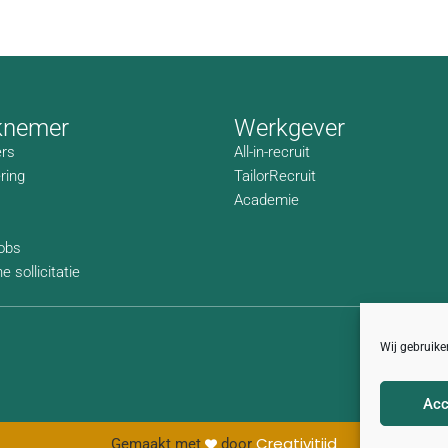
knemer
Werkgever
rs
All-in-recruit
ring
TailorRecruit
Academie
jobs
 sollicitatie
Wij gebruike
Acc
Creativitijd
Gemaakt met
door