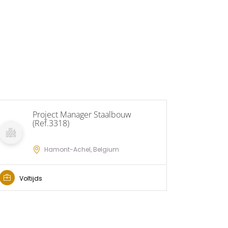
Project Manager Staalbouw
T
(Ref.3318)
(
Hamont-Achel, Belgium
Voltijds
Voltij