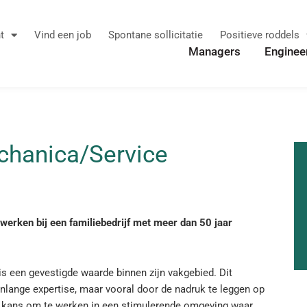
t
Vind een job
Spontane sollicitatie
Positieve roddels
Managers
Enginee
chanica/Service
erken bij een familiebedrijf met meer dan 50 jaar
 is een gevestigde waarde binnen zijn vakgebied. Dit
renlange expertise, maar vooral door de nadruk te leggen op
 de kans om te werken in een stimulerende omgeving waar