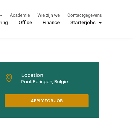
Academie
Wie zijn we
Contactgegevens
ring
Office
Finance
Starterjobs
Location
Paal, Beringen, België
APPLY FOR JOB