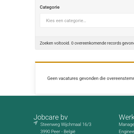
Categorie
Kies een categorie…
Zoeken voltooid. 0 overeenkomende records gevon
Geen vacatures gevonden die overeenstem
Jobcare bv
Wer
Steenweg Wijchmaal 16/3
Manage
3990 Peer - België
Enginee