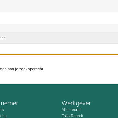
den.
men aan je zoekopdracht.
knemer
Werkgever
rs
All-in-recruit
ring
TailorRecruit